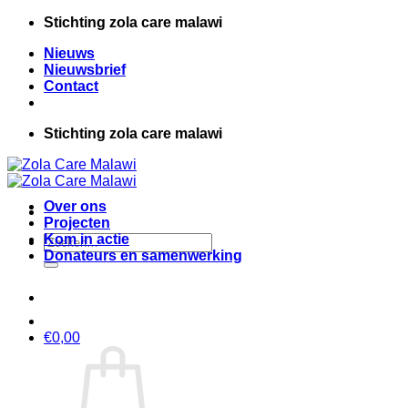
Ga
Stichting zola care malawi
naar
Nieuws
inhoud
Nieuwsbrief
Contact
Stichting zola care malawi
Over ons
Projecten
Kom in actie
Zoeken
Donateurs en samenwerking
naar:
€
0,00