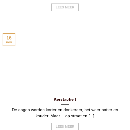
LEES MEER
16
nov
Kerstactie !
De dagen worden korter en donkerder, het weer natter en
kouder. Maar… op straat en [...]
LEES MEER