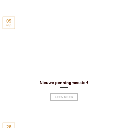
09
sep
Nieuwe penningmeester!
LEES MEER
26