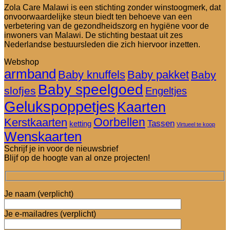
Zola Care Malawi is een stichting zonder winstoogmerk, dat
onvoorwaardelijke steun biedt ten behoeve van een
verbetering van de gezondheidszorg en hygiëne voor de
inwoners van Malawi. De stichting bestaat uit zes
Nederlandse bestuursleden die zich hiervoor inzetten.
Webshop
armband
Baby knuffels
Baby pakket
Baby
Baby speelgoed
slofjes
Engeltjes
Gelukspoppetjes
Kaarten
Oorbellen
Kerstkaarten
Tassen
ketting
Virtueel te koop
Wenskaarten
Schrijf je in voor de nieuwsbrief
Blijf op de hoogte van al onze projecten!
Je naam (verplicht)
Je e-mailadres (verplicht)