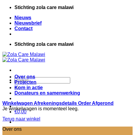
Ga
Stichting zola care malawi
naar
Nieuws
inhoud
Nieuwsbrief
Contact
Stichting zola care malawi
Over ons
Zoeken
Projecten
naar:
Kom in actie
Donateurs en samenwerking
Winkelwagen
Afrekeningsdetails
Order Afgerond
Je winkelwagen is momenteel leeg.
€
0,00
Terug naar winkel
Over ons