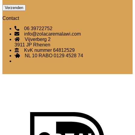
Contact
06 39722752
info@zolacaremalawi.com
Vijverberg 2
3911 JP Rhenen
KvK nummer 64812529
NL 10 RABO 0129 4528 74
I