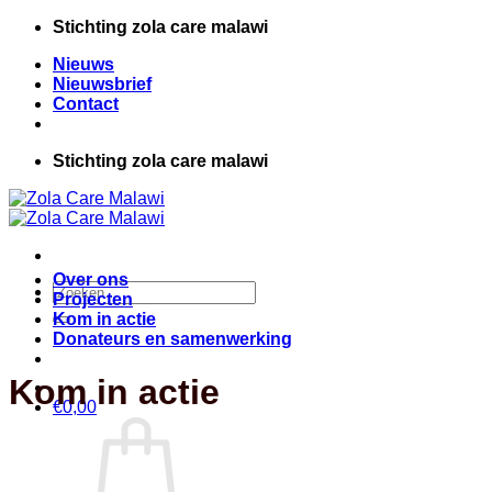
Ga
Stichting zola care malawi
naar
Nieuws
inhoud
Nieuwsbrief
Contact
Stichting zola care malawi
Over ons
Zoeken
Projecten
naar:
Kom in actie
Donateurs en samenwerking
Kom in actie
€
0,00