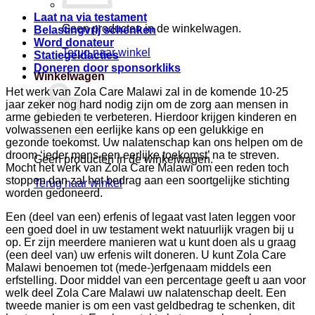
Laat na via testament
Geen producten in de winkelwagen.
Belastingvrij schenken
Word donateur
Terug naar winkel
Statiegeldacties
Doneren door sponsorkliks
Winkelwagen
Het werk van Zola Care Malawi zal in de komende 10-25
jaar zeker nog hard nodig zijn om de zorg aan mensen in
arme gebieden te verbeteren. Hierdoor krijgen kinderen en
volwassenen een eerlijke kans op een gelukkige en
gezonde toekomst. Uw nalatenschap kan ons helpen om de
droom ‘ieder mens een eerlijke toekomst’ na te streven.
Geen producten in de winkelwagen.
Mocht het werk van Zola Care Malawi om een reden toch
stoppen dan zal het bedrag aan een soortgelijke stichting
Terug naar winkel
worden gedoneerd.
Een (deel van een) erfenis of legaat vast laten leggen voor
een goed doel in uw testament wekt natuurlijk vragen bij u
op. Er zijn meerdere manieren wat u kunt doen als u graag
(een deel van) uw erfenis wilt doneren. U kunt Zola Care
Malawi benoemen tot (mede-)erfgenaam middels een
erfstelling. Door middel van een percentage geeft u aan voor
welk deel Zola Care Malawi uw nalatenschap deelt. Een
tweede manier is om een vast geldbedrag te schenken, dit