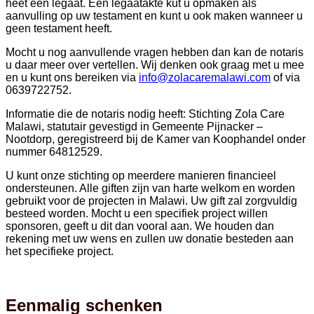
heet een legaat. Een legaatakte kut u opmaken als
aanvulling op uw testament en kunt u ook maken wanneer u
geen testament heeft.
Mocht u nog aanvullende vragen hebben dan kan de notaris
u daar meer over vertellen. Wij denken ook graag met u mee
en u kunt ons bereiken via
info@zolacaremalawi.com
of via
0639722752.
Informatie die de notaris nodig heeft: Stichting Zola Care
Malawi, statutair gevestigd in Gemeente Pijnacker –
Nootdorp, geregistreerd bij de Kamer van Koophandel onder
nummer 64812529.
U kunt onze stichting op meerdere manieren financieel
ondersteunen. Alle giften zijn van harte welkom en worden
gebruikt voor de projecten in Malawi. Uw gift zal zorgvuldig
besteed worden. Mocht u een specifiek project willen
sponsoren, geeft u dit dan vooral aan. We houden dan
rekening met uw wens en zullen uw donatie besteden aan
het specifieke project.
Eenmalig schenken