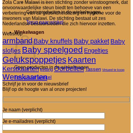
Zola Care Malawi is een stichting zonder winstoogmerk, dat
onvoorwaardelijke steun biedt ten behoeve van een
Geen producten in de winkelwagen.
verbetering van de gezondheidszorg en hygiëne voor de
inwoners van Malawi. De stichting bestaat uit zes
Terug naar winkel
Nederlandse bestuursleden die zich hiervoor inzetten.
Winkelwagen
Webshop
armband
Baby knuffels
Baby pakket
Baby
Baby speelgoed
slofjes
Engeltjes
Gelukspoppetjes
Kaarten
Oorbellen
Geen producten in de winkelwagen.
Kerstkaarten
Tassen
ketting
Virtueel te koop
Wenskaarten
Terug naar winkel
Schrijf je in voor de nieuwsbrief
Blijf op de hoogte van al onze projecten!
Je naam (verplicht)
Je e-mailadres (verplicht)