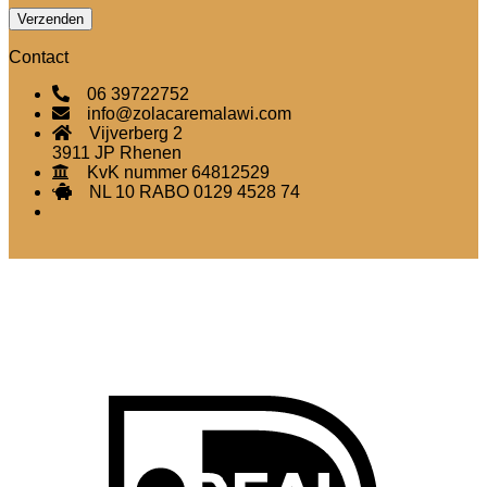
Contact
06 39722752
info@zolacaremalawi.com
Vijverberg 2
3911 JP Rhenen
KvK nummer 64812529
NL 10 RABO 0129 4528 74
I