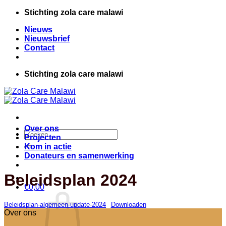
Ga
Stichting zola care malawi
naar
Nieuws
inhoud
Nieuwsbrief
Contact
Stichting zola care malawi
Over ons
Zoeken
Projecten
naar:
Kom in actie
Donateurs en samenwerking
Beleidsplan 2024
€
0,00
Beleidsplan-algemeen-update-2024
Downloaden
Over ons