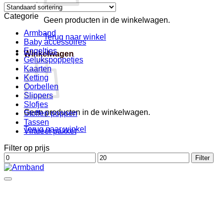
Categorie
Geen producten in de winkelwagen.
Armband
Terug naar winkel
Baby accessoires
Engeltjes
Winkelwagen
Gelukspoppetjes
Kaarten
Ketting
Oorbellen
Slippers
Slofjes
Geen producten in de winkelwagen.
Stoffen poppen
Tassen
Terug naar winkel
Virtueel pakket
Filter op prijs
Min.
Max.
Filter
prijs
prijs