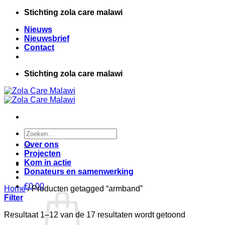
Ga
Stichting zola care malawi
naar
Nieuws
inhoud
Nieuwsbrief
Contact
Stichting zola care malawi
Zoeken
naar:
Over ons
Projecten
Kom in actie
Donateurs en samenwerking
€
0,00
Home
/
Producten getagged “armband”
Filter
Resultaat 1–12 van de 17 resultaten wordt getoond