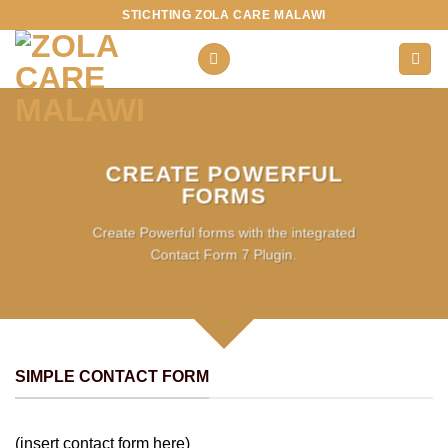
Ga
STICHTING ZOLA CARE MALAWI
naar
inhoud
CREATE POWERFUL
FORMS
Create Powerful forms with the integrated
Contact Form 7 Plugin.
SIMPLE CONTACT FORM
(insert contact form here)