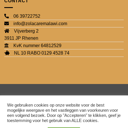
CONTACT
06 39722752
info@zolacaremalawi.com
Vijverberg 2
3911 JP Rhenen
KvK nummer 64812529
NL 10 RABO 0129 4528 74
We gebruiken cookies op onze website voor de best
mogelijke weergave en het vastleggen van voorkeuren voor
een volgend bezoek. Door op "Accepteren" te klikken, geef je
toestemming voor het gebruik van ALLE cookies.
IDeal
Mollie
Sepa