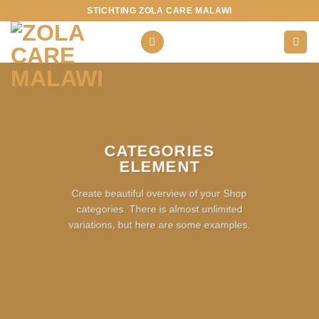
Ga
STICHTING ZOLA CARE MALAWI
naar
inhoud
CATEGORIES
ELEMENT
Create beautiful overview of your Shop
categories. There is almost unlimited
variations, but here are some examples.