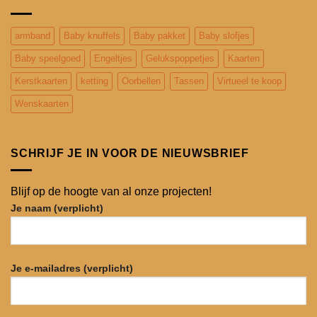
armband
Baby knuffels
Baby pakket
Baby slofjes
Baby speelgoed
Engeltjes
Gelukspoppetjes
Kaarten
Kerstkaarten
ketting
Oorbellen
Tassen
Virtueel te koop
Wenskaarten
SCHRIJF JE IN VOOR DE NIEUWSBRIEF
Blijf op de hoogte van al onze projecten!
Je naam (verplicht)
Je e-mailadres (verplicht)