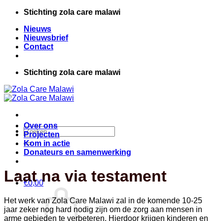
Ga
Stichting zola care malawi
naar
Nieuws
inhoud
Nieuwsbrief
Contact
Stichting zola care malawi
Over ons
Zoeken
Projecten
naar:
Kom in actie
Donateurs en samenwerking
Laat na via testament
€
0,00
Het werk van Zola Care Malawi zal in de komende 10-25
jaar zeker nog hard nodig zijn om de zorg aan mensen in
arme gebieden te verbeteren. Hierdoor krijgen kinderen en