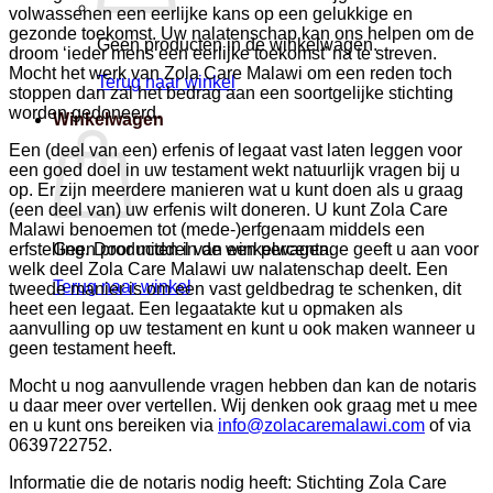
volwassenen een eerlijke kans op een gelukkige en
gezonde toekomst. Uw nalatenschap kan ons helpen om de
Geen producten in de winkelwagen.
droom ‘ieder mens een eerlijke toekomst’ na te streven.
Mocht het werk van Zola Care Malawi om een reden toch
Terug naar winkel
stoppen dan zal het bedrag aan een soortgelijke stichting
worden gedoneerd.
Winkelwagen
Een (deel van een) erfenis of legaat vast laten leggen voor
een goed doel in uw testament wekt natuurlijk vragen bij u
op. Er zijn meerdere manieren wat u kunt doen als u graag
(een deel van) uw erfenis wilt doneren. U kunt Zola Care
Malawi benoemen tot (mede-)erfgenaam middels een
erfstelling. Door middel van een percentage geeft u aan voor
Geen producten in de winkelwagen.
welk deel Zola Care Malawi uw nalatenschap deelt. Een
Terug naar winkel
tweede manier is om een vast geldbedrag te schenken, dit
heet een legaat. Een legaatakte kut u opmaken als
aanvulling op uw testament en kunt u ook maken wanneer u
geen testament heeft.
Mocht u nog aanvullende vragen hebben dan kan de notaris
u daar meer over vertellen. Wij denken ook graag met u mee
en u kunt ons bereiken via
info@zolacaremalawi.com
of via
0639722752.
Informatie die de notaris nodig heeft: Stichting Zola Care