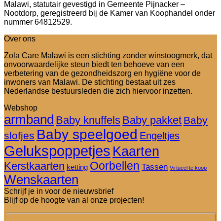
Malawi, statutair gevestigd in Gemeente Pijnacker –
Nootdorp, geregistreerd bij de Kamer van Koophandel onder
nummer 64812529.
Over ons
Zola Care Malawi is een stichting zonder winstoogmerk, dat
onvoorwaardelijke steun biedt ten behoeve van een
verbetering van de gezondheidszorg en hygiëne voor de
inwoners van Malawi. De stichting bestaat uit zes
Nederlandse bestuursleden die zich hiervoor inzetten.
Webshop
armband
Baby knuffels
Baby pakket
Baby
Baby speelgoed
slofjes
Engeltjes
Gelukspoppetjes
Kaarten
Oorbellen
Kerstkaarten
Tassen
ketting
Virtueel te koop
Wenskaarten
Schrijf je in voor de nieuwsbrief
Blijf op de hoogte van al onze projecten!