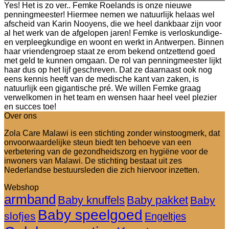
Yes! Het is zo ver.. Femke Roelands is onze nieuwe
penningmeester! Hiermee nemen we natuurlijk helaas wel
afscheid van Karin Nooyens, die we heel dankbaar zijn voor
al het werk van de afgelopen jaren! Femke is verloskundige-
en verpleegkundige en woont en werkt in Antwerpen. Binnen
haar vriendengroep staat ze erom bekend ontzettend goed
met geld te kunnen omgaan. De rol van penningmeester lijkt
haar dus op het lijf geschreven. Dat ze daarnaast ook nog
eens kennis heeft van de medische kant van zaken, is
natuurlijk een gigantische pré. We willen Femke graag
verwelkomen in het team en wensen haar heel veel plezier
en succes toe!
Over ons
Zola Care Malawi is een stichting zonder winstoogmerk, dat
onvoorwaardelijke steun biedt ten behoeve van een
verbetering van de gezondheidszorg en hygiëne voor de
inwoners van Malawi. De stichting bestaat uit zes
Nederlandse bestuursleden die zich hiervoor inzetten.
Webshop
armband
Baby knuffels
Baby pakket
Baby
Baby speelgoed
slofjes
Engeltjes