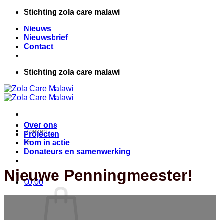
Ga
Stichting zola care malawi
naar
Nieuws
inhoud
Nieuwsbrief
Contact
Stichting zola care malawi
Over ons
Zoeken
Projecten
naar:
Kom in actie
Donateurs en samenwerking
Nieuwe Penningmeester!
€
0,00