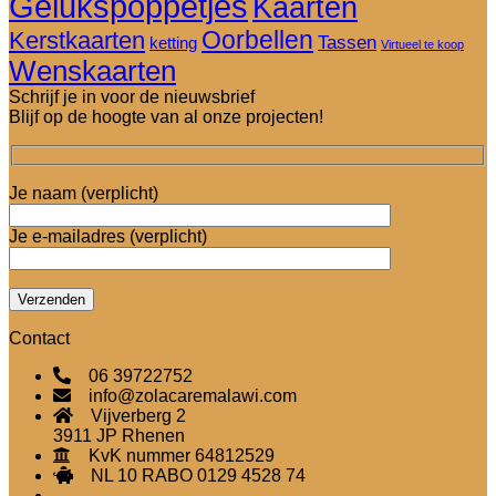
Gelukspoppetjes
Kaarten
Oorbellen
Kerstkaarten
Tassen
ketting
Virtueel te koop
Wenskaarten
Schrijf je in voor de nieuwsbrief
Blijf op de hoogte van al onze projecten!
Je naam (verplicht)
Je e-mailadres (verplicht)
Contact
06 39722752
info@zolacaremalawi.com
Vijverberg 2
3911 JP Rhenen
KvK nummer 64812529
NL 10 RABO 0129 4528 74