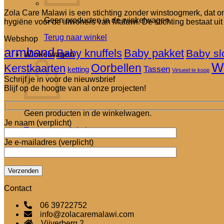
Zola Care Malawi is een stichting zonder winstoogmerk, dat 
Geen producten in de winkelwagen.
hygiëne voor de inwoners van Malawi. De stichting bestaat uit
Terug naar winkel
Webshop
armband
Baby knuffels
Baby pakket
Baby sl
Winkelwagen
W
Oorbellen
Kerstkaarten
Tassen
ketting
Virtueel te koop
Schrijf je in voor de nieuwsbrief
Blijf op de hoogte van al onze projecten!
Geen producten in de winkelwagen.
Je naam (verplicht)
Terug naar winkel
Je e-mailadres (verplicht)
Contact
06 39722752
info@zolacaremalawi.com
Vijverberg 2