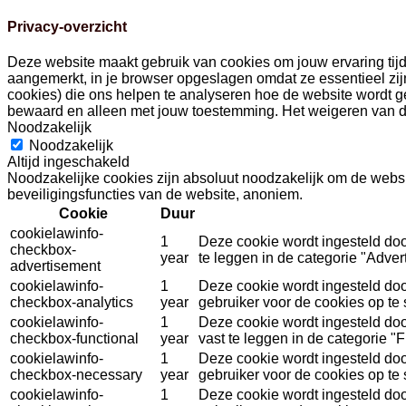
Privacy-overzicht
Deze website maakt gebruik van cookies om jouw ervaring tijd
aangemerkt, in je browser opgeslagen omdat ze essentieel zi
cookies) die ons helpen te analyseren hoe de website wordt geb
bewaard en alleen met jouw toestemming. Het weigeren van di
Noodzakelijk
Noodzakelijk
Altijd ingeschakeld
Noodzakelijke cookies zijn absoluut noodzakelijk om de websit
beveiligingsfuncties van de website, anoniem.
Cookie
Duur
cookielawinfo-
1
Deze cookie wordt ingesteld do
checkbox-
year
te leggen in de categorie "Advert
advertisement
cookielawinfo-
1
Deze cookie wordt ingesteld do
checkbox-analytics
year
gebruiker voor de cookies op te 
cookielawinfo-
1
Deze cookie wordt ingesteld do
checkbox-functional
year
vast te leggen in de categorie "F
cookielawinfo-
1
Deze cookie wordt ingesteld do
checkbox-necessary
year
gebruiker voor de cookies op te 
cookielawinfo-
1
Deze cookie wordt ingesteld do