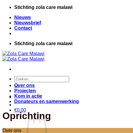
Ga
Stichting zola care malawi
naar
Nieuws
inhoud
Nieuwsbrief
Contact
Stichting zola care malawi
Zoeken
naar:
Over ons
Projecten
Kom in actie
Donateurs en samenwerking
€
0,00
Oprichting
Over ons