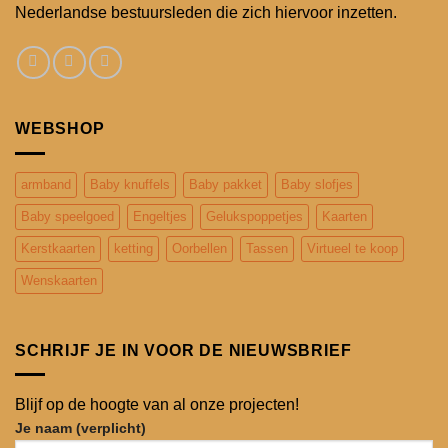
Nederlandse bestuursleden die zich hiervoor inzetten.
WEBSHOP
armband
Baby knuffels
Baby pakket
Baby slofjes
Baby speelgoed
Engeltjes
Gelukspoppetjes
Kaarten
Kerstkaarten
ketting
Oorbellen
Tassen
Virtueel te koop
Wenskaarten
SCHRIJF JE IN VOOR DE NIEUWSBRIEF
Blijf op de hoogte van al onze projecten!
Je naam (verplicht)