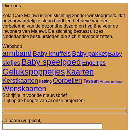
Over ons
Zola Care Malawi is een stichting zonder winstoogmerk, dat
onvoorwaardelijke steun biedt ten behoeve van een
verbetering van de gezondheidszorg en hygiëne voor de
inwoners van Malawi. De stichting bestaat uit zes
Nederlandse bestuursleden die zich hiervoor inzetten.
Webshop
armband
Baby knuffels
Baby pakket
Baby
Baby speelgoed
slofjes
Engeltjes
Gelukspoppetjes
Kaarten
Oorbellen
Kerstkaarten
Tassen
ketting
Virtueel te koop
Wenskaarten
Schrijf je in voor de nieuwsbrief
Blijf op de hoogte van al onze projecten!
Je naam (verplicht)