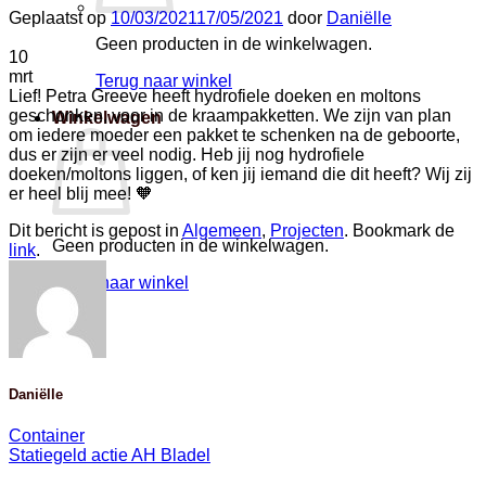
Geplaatst op
10/03/2021
17/05/2021
door
Daniëlle
Geen producten in de winkelwagen.
10
mrt
Terug naar winkel
Lief! Petra Greeve heeft hydrofiele doeken en moltons
geschonken, voor in de kraampakketten. We zijn van plan
Winkelwagen
om iedere moeder een pakket te schenken na de geboorte,
dus er zijn er veel nodig. Heb jij nog hydrofiele
doeken/moltons liggen, of ken jij iemand die dit heeft? Wij zij
er heel blij mee! 🧡
Dit bericht is gepost in
Algemeen
,
Projecten
. Bookmark de
Geen producten in de winkelwagen.
link
.
Terug naar winkel
Daniëlle
Container
Statiegeld actie AH Bladel