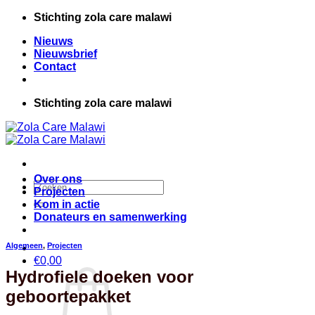
Ga
Stichting zola care malawi
naar
Nieuws
inhoud
Nieuwsbrief
Contact
Stichting zola care malawi
Over ons
Zoeken
Projecten
naar:
Kom in actie
Donateurs en samenwerking
Algemeen
,
Projecten
€
0,00
Hydrofiele doeken voor
geboortepakket