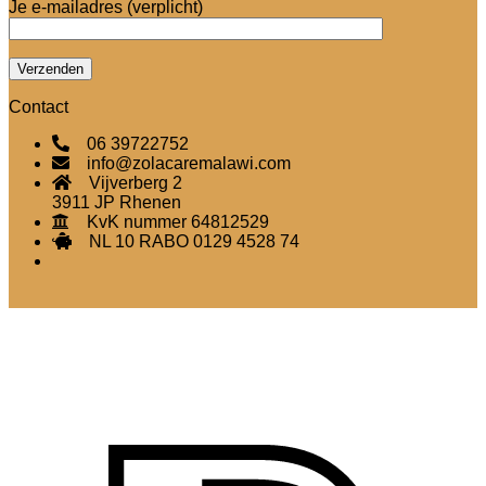
Je e-mailadres (verplicht)
Contact
06 39722752
info@zolacaremalawi.com
Vijverberg 2
3911 JP Rhenen
KvK nummer 64812529
NL 10 RABO 0129 4528 74
I