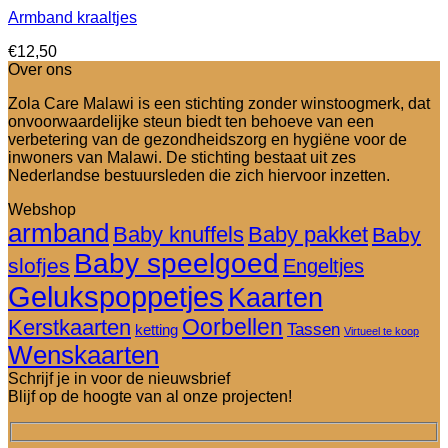
Armband kraaltjes
€
12,50
Over ons
Zola Care Malawi is een stichting zonder winstoogmerk, dat
onvoorwaardelijke steun biedt ten behoeve van een
verbetering van de gezondheidszorg en hygiëne voor de
inwoners van Malawi. De stichting bestaat uit zes
Nederlandse bestuursleden die zich hiervoor inzetten.
Webshop
armband
Baby knuffels
Baby pakket
Baby
Baby speelgoed
slofjes
Engeltjes
Gelukspoppetjes
Kaarten
Oorbellen
Kerstkaarten
Tassen
ketting
Virtueel te koop
Wenskaarten
Schrijf je in voor de nieuwsbrief
Blijf op de hoogte van al onze projecten!