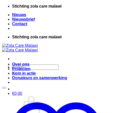
Ga
Stichting zola care malawi
naar
Nieuws
inhoud
Nieuwsbrief
Contact
Stichting zola care malawi
Over ons
Zoeken
Projecten
naar:
Kom in actie
Donateurs en samenwerking
€
0,00