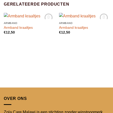
GERELATEERDE PRODUCTEN
ARMBAND
ARMBAND
Toevoegen
Toevoegen
Armband kraaltjes
Armband kraaltjes
aan
aan
€
12,50
€
12,50
verlanglijst
verlanglijst
OVER ONS
Zola Care Malawi is een stichting zonder winstoogmerk,