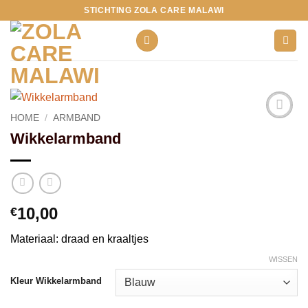
Ga
STICHTING ZOLA CARE MALAWI
naar
inhoud
HOME
/
ARMBAND
Toevoegen
Wikkelarmband
aan
verlanglijst
10,00
€
Materiaal: draad en kraaltjes
WISSEN
Kleur Wikkelarmband