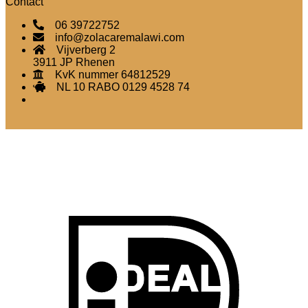
Contact
06 39722752
info@zolacaremalawi.com
Vijverberg 2
3911 JP Rhenen
KvK nummer 64812529
NL 10 RABO 0129 4528 74
I