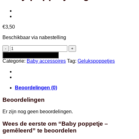
€
3,50
Beschikbaar via nabestelling
Baby
poppetje
Toevoegen aan winkelwagen
-
Categorie:
Baby accessoires
Tag:
Gelukspoppetjes
gemêleerd
aantal
Beoordelingen (0)
Beoordelingen
Er zijn nog geen beoordelingen.
Wees de eerste om “Baby poppetje –
gemêleerd” te beoordelen