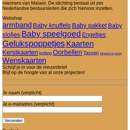
inwoners van Malawi. De stichting bestaat uit zes
Nederlandse bestuursleden die zich hiervoor inzetten.
Webshop
armband
Baby knuffels
Baby pakket
Baby
Baby speelgoed
slofjes
Engeltjes
Gelukspoppetjes
Kaarten
Oorbellen
Kerstkaarten
Tassen
ketting
Virtueel te koop
Wenskaarten
Schrijf je in voor de nieuwsbrief
Blijf op de hoogte van al onze projecten!
Je naam (verplicht)
Je e-mailadres (verplicht)