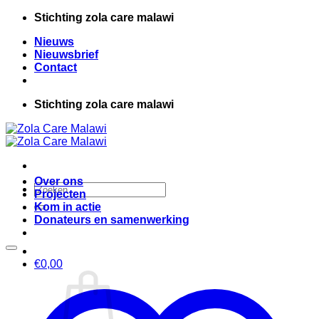
Ga
Stichting zola care malawi
naar
Nieuws
inhoud
Nieuwsbrief
Contact
Stichting zola care malawi
Over ons
Zoeken
Projecten
naar:
Kom in actie
Donateurs en samenwerking
€
0,00