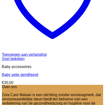
Toevoegen aan verlanglijst
Snel bekijken
Baby accessoires
Baby setje gemêleerd
€
30,00
Over ons
Zola Care Malawi is een stichting zonder winstoogmerk, dat
onvoorwaardelijke steun biedt ten behoeve van een
verbetering van de gezondheidszorg en hygiëne voor de