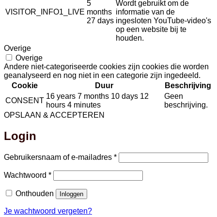
5
Wordt gebruikt om de
VISITOR_INFO1_LIVE
months
informatie van de
27 days
ingesloten YouTube-video's
op een website bij te
houden.
Overige
Overige
Andere niet-categoriseerde cookies zijn cookies die worden
geanalyseerd en nog niet in een categorie zijn ingedeeld.
Cookie
Duur
Beschrijving
16 years 7 months 10 days 12
Geen
CONSENT
hours 4 minutes
beschrijving.
OPSLAAN & ACCEPTEREN
Login
Vereist
Gebruikersnaam of e-mailadres
*
Vereist
Wachtwoord
*
Onthouden
Inloggen
Je wachtwoord vergeten?