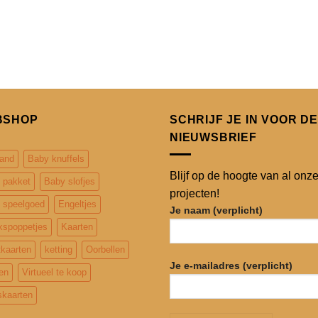
BSHOP
SCHRIJF JE IN VOOR DE
NIEUWSBRIEF
and
Baby knuffels
Blijf op de hoogte van al onz
 pakket
Baby slofjes
projecten!
 speelgoed
Engeltjes
Je naam (verplicht)
kspoppetjes
Kaarten
tkaarten
ketting
Oorbellen
Je e-mailadres (verplicht)
en
Virtueel te koop
kaarten