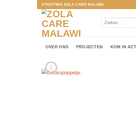
Ga
STICHTING ZOLA CARE MALAWI
naar
inhoud
Zoeken
naar:
OVER ONS
PROJECTEN
KOM IN ACT