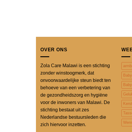
OVER ONS
WE
Zola Care Malawi is een stichting
armb
zonder winstoogmerk, dat
Baby
onvoorwaardelijke steun biedt ten
Baby
behoeve van een verbetering van
Gelu
de gezondheidszorg en hygiëne
voor de inwoners van Malawi. De
Kers
stichting bestaat uit zes
Tass
Nederlandse bestuursleden die
Wens
zich hiervoor inzetten.