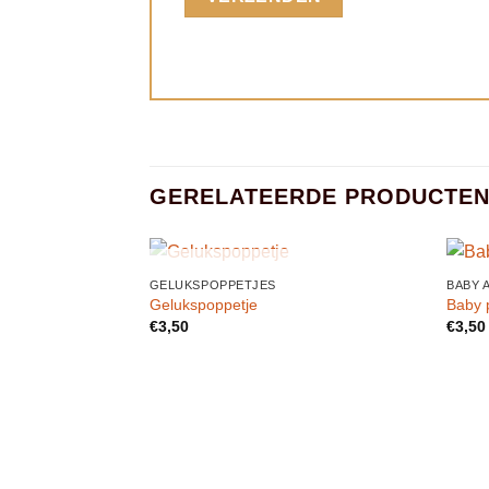
GERELATEERDE PRODUCTE
UITVERKOCHT
GELUKSPOPPETJES
BABY 
Toevoegen
Gelukspoppetje
Baby 
aan
€
3,50
€
3,50
verlanglijst