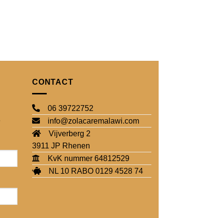
BABY ACCESSOIRES
Baby poppetje – g
€
3,50
CONTACT
06 39722752
e
info@zolacaremalawi.com
Vijverberg 2
3911 JP Rhenen
KvK nummer 64812529
NL 10 RABO 0129 4528 74