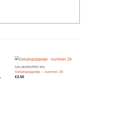
GELUKSPOPPETJES
egen
Toevoegen
Gelukspoppetje – nummer 26
n
aan
€
3,50
e
lijst
verlanglijst