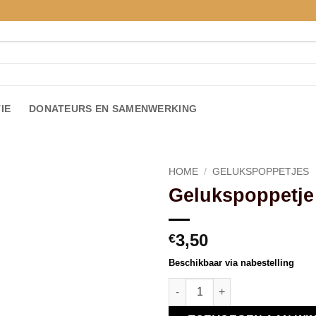
IE
DONATEURS EN SAMENWERKING
HOME
/
GELUKSPOPPETJES
Gelukspoppetje
Toevoegen
aan
verlanglijst
3,50
€
Beschikbaar via nabestelling
Gelukspoppetje aantal