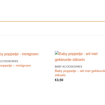
N
ACCESSOIRES
Toevoegen
Toevo
poppetje – mintgroen
BABY ACCESSOIRES
aan
aa
Baby poppetje – wit met gekleurd
verlanglijst
verlang
stiksels
€
3,50