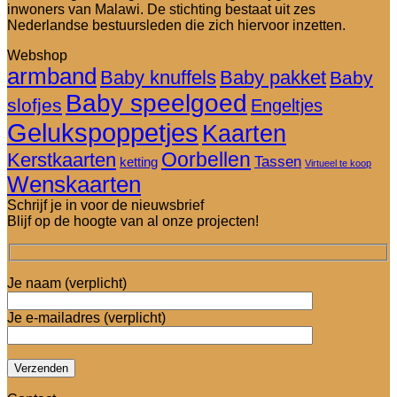
inwoners van Malawi. De stichting bestaat uit zes
Nederlandse bestuursleden die zich hiervoor inzetten.
Webshop
armband
Baby knuffels
Baby pakket
Baby
Baby speelgoed
slofjes
Engeltjes
Gelukspoppetjes
Kaarten
Oorbellen
Kerstkaarten
Tassen
ketting
Virtueel te koop
Wenskaarten
Schrijf je in voor de nieuwsbrief
Blijf op de hoogte van al onze projecten!
Je naam (verplicht)
Je e-mailadres (verplicht)