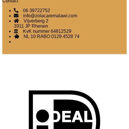
Contact
06 39722752
info@zolacaremalawi.com
Vijverberg 2
3911 JP Rhenen
KvK nummer 64812529
NL 10 RABO 0129 4528 74
I