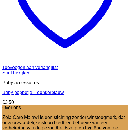
Toevoegen aan verlanglijst
Snel bekijken
Baby accessoires
Baby poppetje – donkerblauw
€
3,50
Over ons
Zola Care Malawi is een stichting zonder winstoogmerk, dat
onvoorwaardelijke steun biedt ten behoeve van een
verbetering van de gezondheidszorg en hygiëne voor de