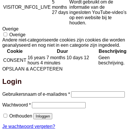
5
Wordt gebruikt om de
VISITOR_INFO1_LIVE
months
informatie van de
27 days
ingesloten YouTube-video's
op een website bij te
houden.
Overige
Overige
Andere niet-categoriseerde cookies zijn cookies die worden
geanalyseerd en nog niet in een categorie zijn ingedeeld.
Cookie
Duur
Beschrijving
16 years 7 months 10 days 12
Geen
CONSENT
hours 4 minutes
beschrijving.
OPSLAAN & ACCEPTEREN
Login
Vereist
Gebruikersnaam of e-mailadres
*
Vereist
Wachtwoord
*
Onthouden
Inloggen
Je wachtwoord vergeten?