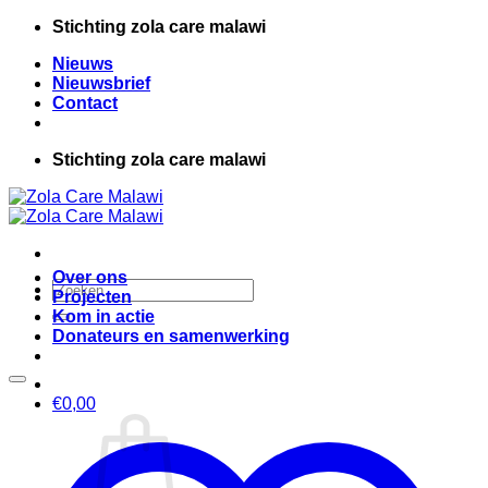
Ga
Stichting zola care malawi
naar
Nieuws
inhoud
Nieuwsbrief
Contact
Stichting zola care malawi
Over ons
Zoeken
Projecten
naar:
Kom in actie
Donateurs en samenwerking
€
0,00