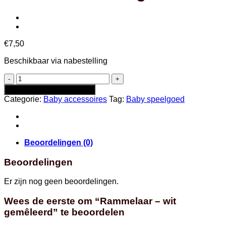
€
7,50
Beschikbaar via nabestelling
Rammelaar
-
Toevoegen aan winkelwagen
wit
Categorie:
Baby accessoires
Tag:
Baby speelgoed
gemêleerd
aantal
Beoordelingen (0)
Beoordelingen
Er zijn nog geen beoordelingen.
Wees de eerste om “Rammelaar – wit
gemêleerd” te beoordelen