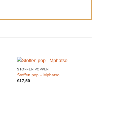
STOFFEN POPPEN
STOFFEN POPPEN
egen
Toevoegen
Stoffen pop – Mphatso
Ledikant pop – T
n
aan
€
17,50
€
10,00
lijst
verlanglijst