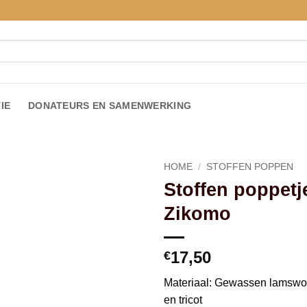
IE
DONATEURS EN SAMENWERKING
HOME
/
STOFFEN POPPEN
Stoffen poppetj
Toevoegen
Zikomo
aan
verlanglijst
17,50
€
Materiaal: Gewassen lamswol
en tricot