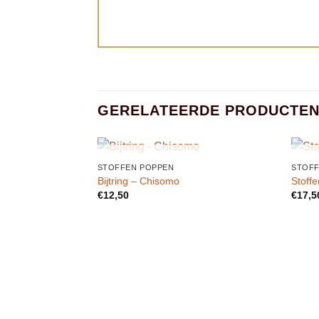
GERELATEERDE PRODUCTE
UITVERKOCHT
STOFFEN POPPEN
STOFF
Toevoegen
Bijtring – Chisomo
Stoff
aan
€
12,50
€
17,5
verlanglijst