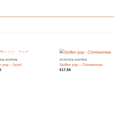
N
UITVERKOCHT
EN POPPEN
STOFFEN POPPEN
Toevoegen
Toevo
en pop – Jozef
Stoffen pop – Chimwemwe
aan
aa
0
€
17,50
verlanglijst
verlang