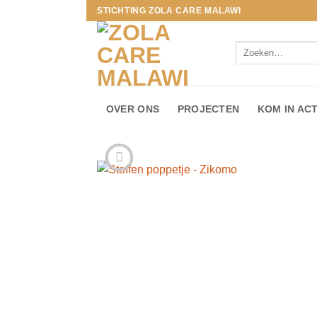
Ga
STICHTING ZOLA CARE MALAWI
naar
inhoud
Zoeken
naar:
OVER ONS
PROJECTEN
KOM IN ACT