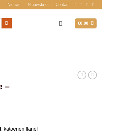
Nieuws
Nieuwsbrief
Contact
€
0,00
e –
, katoenen flanel