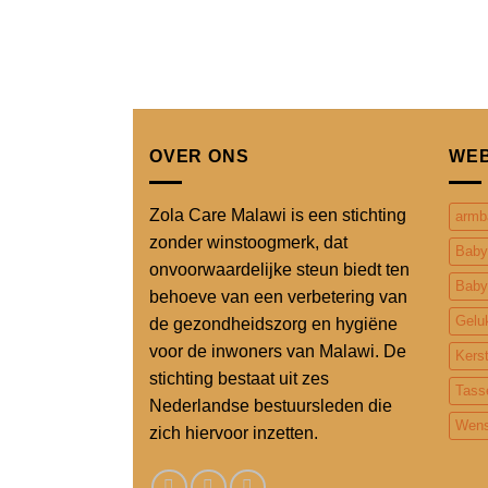
OVER ONS
WE
Zola Care Malawi is een stichting
armb
zonder winstoogmerk, dat
Baby
onvoorwaardelijke steun biedt ten
Baby
behoeve van een verbetering van
Gelu
de gezondheidszorg en hygiëne
voor de inwoners van Malawi. De
Kers
stichting bestaat uit zes
Tass
Nederlandse bestuursleden die
Wens
zich hiervoor inzetten.