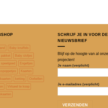
BSHOP
SCHRIJF JE IN VOOR DE
NIEUWSBRIEF
and
Baby knuffels
Blijf op de hoogte van al onz
 pakket
Baby slofjes
projecten!
 speelgoed
Engeltjes
Je naam (verplicht)
kspoppetjes
Kaarten
tkaarten
ketting
Oorbellen
Je e-mailadres (verplicht)
en
Virtueel te koop
kaarten