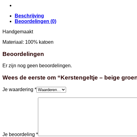
aantal
Beschrijving
Beoordelingen (0)
Handgemaakt
Materiaal: 100% katoen
Beoordelingen
Er zijn nog geen beoordelingen.
Wees de eerste om “Kerstengeltje – beige groe
Je waardering
*
Je beoordeling
*