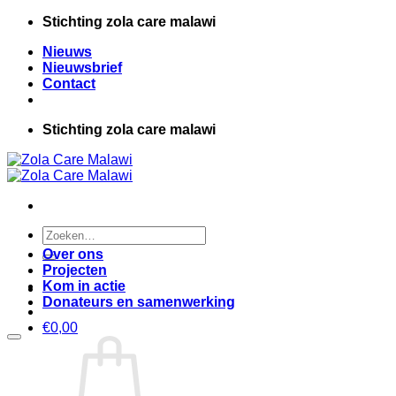
Ga
Stichting zola care malawi
naar
Nieuws
inhoud
Nieuwsbrief
Contact
Stichting zola care malawi
Zoeken
naar:
Over ons
Projecten
Kom in actie
Donateurs en samenwerking
€
0,00