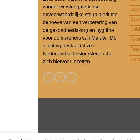
zonder winstoogmerk, dat
Baby
onvoorwaardelijke steun biedt ten
Baby
behoeve van een verbetering van
Gelu
de gezondheidszorg en hygiëne
voor de inwoners van Malawi. De
Kers
stichting bestaat uit zes
Tass
Nederlandse bestuursleden die
Wens
zich hiervoor inzetten.