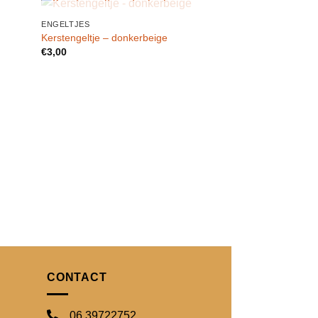
UITVERKOCHT
ENGELTJES
egen
Toevoegen
Kerstengeltje – donkerbeige
n
aan
€
3,00
lijst
verlanglijst
ENGELTJES
Engeltje – Blauw
€
3,00
CONTACT
06 39722752