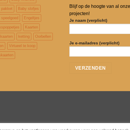
Blijf op de hoogte van al onz
 pakket
Baby slofjes
projecten!
 speelgoed
Engeltjes
Je naam (verplicht)
kspoppetjes
Kaarten
tkaarten
ketting
Oorbellen
Je e-mailadres (verplicht)
en
Virtueel te koop
kaarten