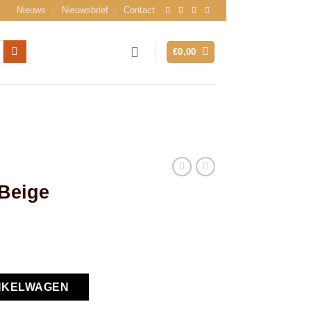
Nieuws
Nieuwsbrief
Contact
€
0,00
 Beige
NKELWAGEN