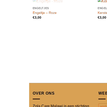
UITVERKOCHT
ENGELTJES
ENGEL
Toevoegen
Engeltje – Roze
Kerste
aan
€
3,00
€
3,00
verlanglijst
OVER ONS
WE
Zola Care Malawi is een stichting
armb