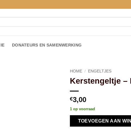
IE
DONATEURS EN SAMENWERKING
HOME
/
ENGELTJES
Kerstengeltje –
Toevoegen
aan
verlanglijst
3,00
€
1 op voorraad
TOEVOEGEN AAN WI