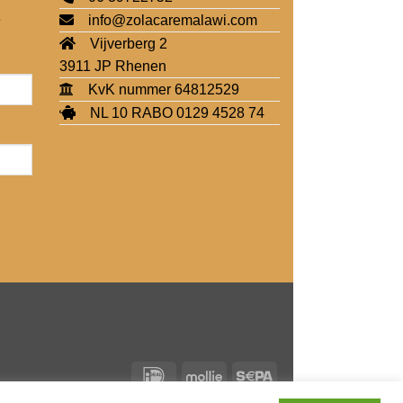
e
info@zolacaremalawi.com
Vijverberg 2
3911 JP Rhenen
KvK nummer 64812529
NL 10 RABO 0129 4528 74
IDeal
Mollie
Sepa