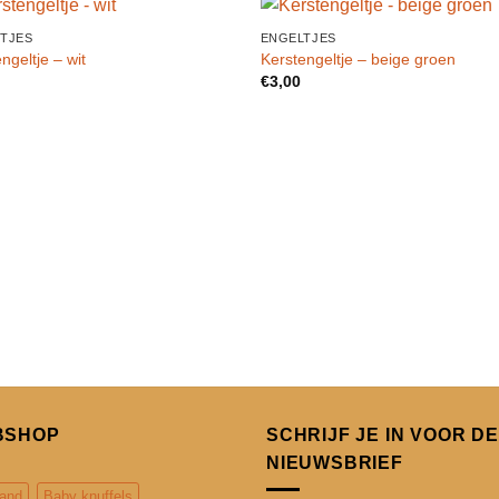
TJES
ENGELTJES
Toevoegen
Toevo
ngeltje – wit
Kerstengeltje – beige groen
aan
aa
€
3,00
verlanglijst
verlang
BSHOP
SCHRIJF JE IN VOOR DE
NIEUWSBRIEF
and
Baby knuffels