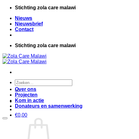
Ga
Stichting zola care malawi
naar
Nieuws
inhoud
Nieuwsbrief
Contact
Stichting zola care malawi
Zoeken
naar:
Over ons
Projecten
Kom in actie
Donateurs en samenwerking
€
0,00