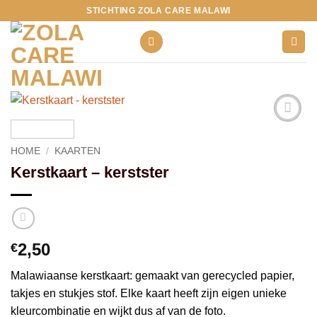
Ga
STICHTING ZOLA CARE MALAWI
naar
inhoud
Toevoegen
aan
HOME
/
KAARTEN
verlanglijst
Kerstkaart – kerstster
2,50
€
Malawiaanse kerstkaart: gemaakt van gerecycled papier,
takjes en stukjes stof. Elke kaart heeft zijn eigen unieke
kleurcombinatie en wijkt dus af van de foto.