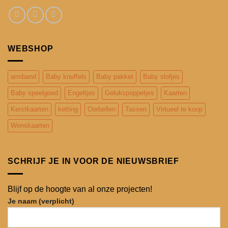
WEBSHOP
armband
Baby knuffels
Baby pakket
Baby slofjes
Baby speelgoed
Engeltjes
Gelukspoppetjes
Kaarten
Kerstkaarten
ketting
Oorbellen
Tassen
Virtueel te koop
Wenskaarten
SCHRIJF JE IN VOOR DE NIEUWSBRIEF
Blijf op de hoogte van al onze projecten!
Je naam (verplicht)