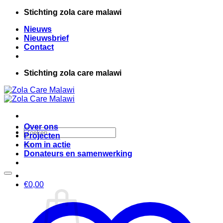
Ga
Stichting zola care malawi
naar
Nieuws
inhoud
Nieuwsbrief
Contact
Stichting zola care malawi
Over ons
Zoeken
Projecten
naar:
Kom in actie
Donateurs en samenwerking
€
0,00