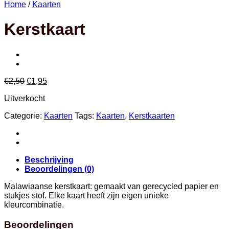
Home
/
Kaarten
Kerstkaart
Oorspronkelijke
Huidige
€
2,50
€
1,95
prijs
prijs
Uitverkocht
was:
is:
€2,50.
€1,95.
Categorie:
Kaarten
Tags:
Kaarten
,
Kerstkaarten
Beschrijving
Beoordelingen (0)
Malawiaanse kerstkaart: gemaakt van gerecycled papier en
stukjes stof. Elke kaart heeft zijn eigen unieke
kleurcombinatie.
Beoordelingen