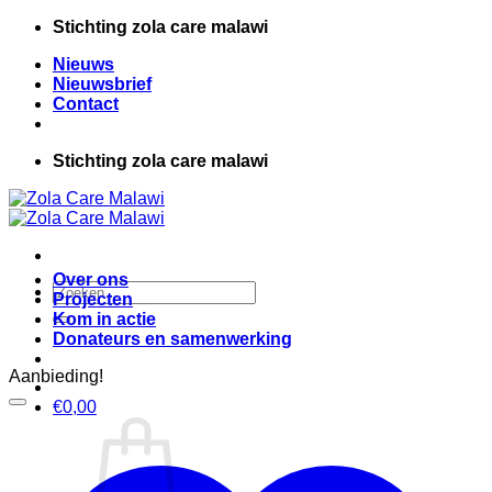
Ga
Stichting zola care malawi
naar
Nieuws
inhoud
Nieuwsbrief
Contact
Stichting zola care malawi
Over ons
Zoeken
Projecten
naar:
Kom in actie
Donateurs en samenwerking
Aanbieding!
€
0,00